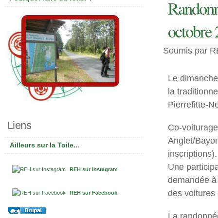
Randonné
octobre
Soumis par RE
Le dimanche
la traditionn
Pierrefitte-N
Liens
Co-voiturage
Anglet/Bayon
Ailleurs sur la Toile...
inscriptions).
Une participa
REH sur Instagram
demandée à 
des voitures
REH sur Facebook
La randonnée